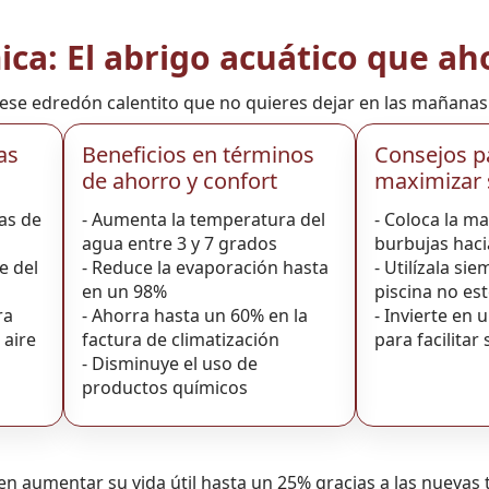
ca: El abrigo acuático que ah
se edredón calentito que no quieres dejar en las mañanas fr
as
Beneficios en términos
Consejos p
de ahorro y confort
maximizar s
as de
- Aumenta la temperatura del
- Coloca la ma
agua entre 3 y 7 grados
burbujas haci
e del
- Reduce la evaporación hasta
- Utilízala si
en un 98%
piscina no es
ra
- Ahorra hasta un 60% en la
- Invierte en 
 aire
factura de climatización
para facilitar
- Disminuye el uso de
productos químicos
n aumentar su vida útil hasta un 25% gracias a las nuevas t