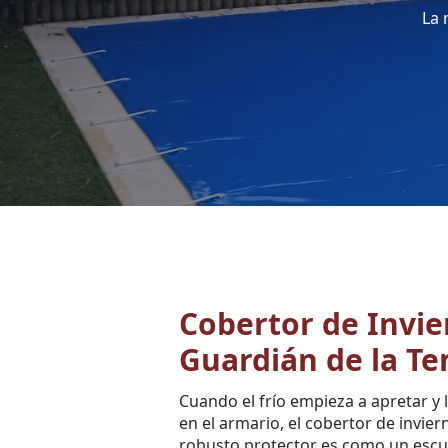
La 
Cobertor de Invie
Guardián de la T
Cuando el frío empieza a apretar y
en el armario, el cobertor de invier
robusto protector es como un escu