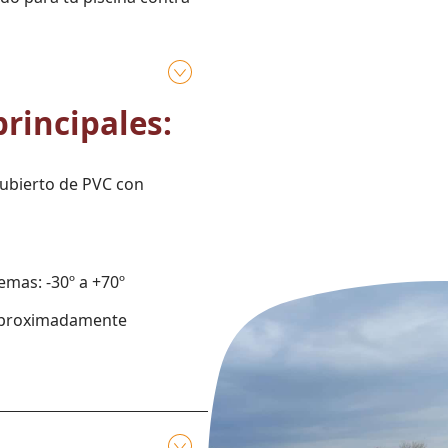
principales:
ecubierto de PVC con
emas: -30º a +70º
 aproximadamente