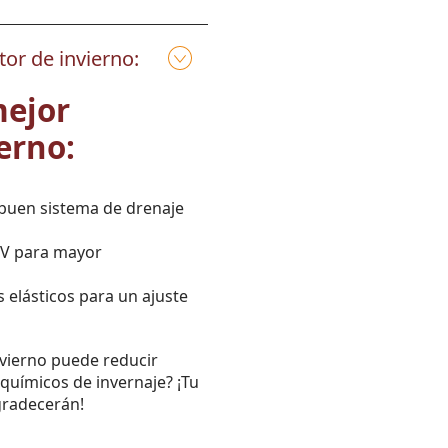
or de invierno:
mejor
erno:
buen sistema de drenaje
UV para mayor
s elásticos para un ajuste
nvierno puede reducir
químicos de invernaje? ¡Tu
agradecerán!