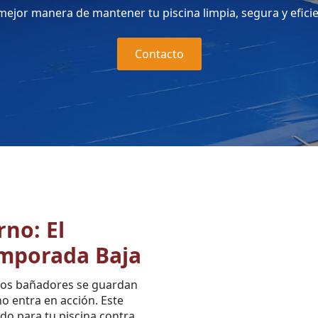
mejor manera de mantener tu piscina limpia, segura y efici
Contacto
rno: El
emporada Baja
 los bañadores se guardan
no entra en acción. Este
do para tu piscina contra